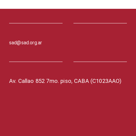
sad@sad.org.ar
Av. Callao 852 7mo. piso, CABA (C1023AAO)