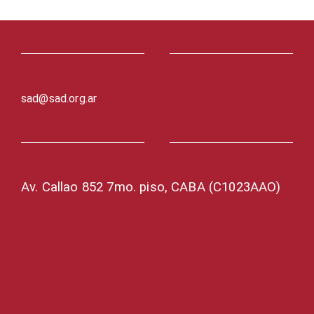
sad@sad.org.ar
Av. Callao 852 7mo. piso, CABA (C1023AAO)