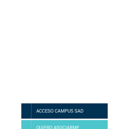
¿Has olvidado tu contraseña?
ACCESO CAMPUS SAD
QUIERO ASOCIARME