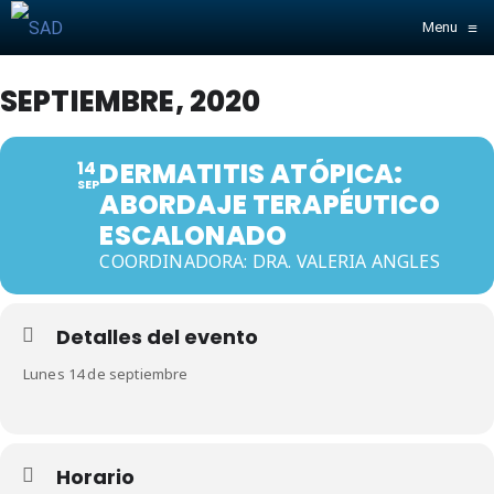
≡
Menu
SEPTIEMBRE, 2020
14
DERMATITIS ATÓPICA:
SEP
ABORDAJE TERAPÉUTICO
ESCALONADO
COORDINADORA: DRA. VALERIA ANGLES
Detalles del evento
Lunes 14 de septiembre
Horario