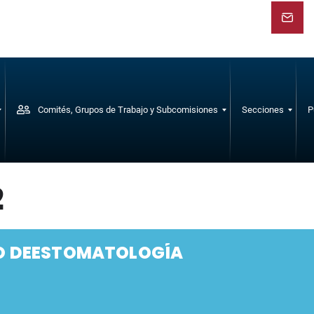
Comités, Grupos de Trabajo y Subcomisiones
Secciones
P
2
G
u
í
a
O DEESTOMATOLOGÍA
s
y
C
o