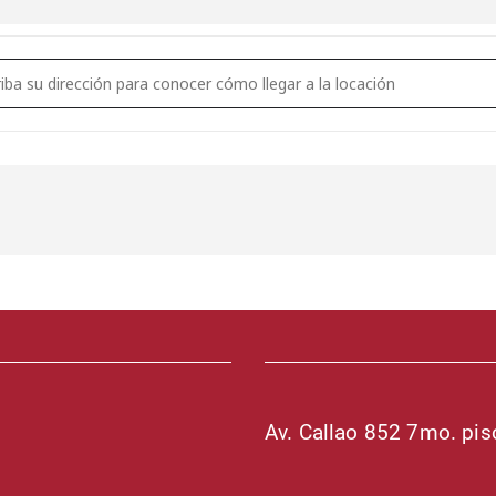
ess - Curso deEstomatología [O93IXA1MS]
Av. Callao 852 7mo. pi