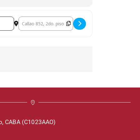
Destination Address - Curso deEstomatología [
so, CABA (C1023AAO)