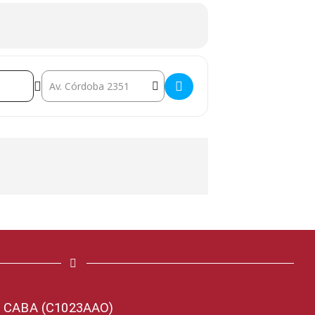
tal de Clínicas José de San Martín "Prof. Dr. Miguel Áng
Destination Address - 1ras. Jornadas Intensivas 
o, CABA (C1023AAO)