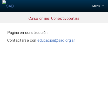
≡
Menu
Curso online: Conectivopatías
Página en construcción
Contactarse con
educacion@sad.org.ar
¿Has olvidado tu contraseña?