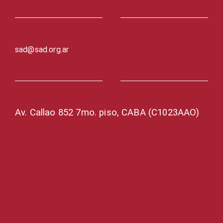
sad@sad.org.ar
Av. Callao 852 7mo. piso, CABA (C1023AAO)