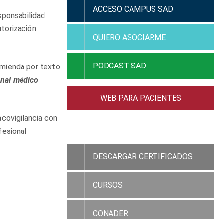
ACCESO CAMPUS SAD
esponsabilidad
utorización
QUIERO ASOCIARME
PODCAST SAD
omienda por texto
onal médico
WEB PARA PACIENTES
covigilancia con
ACCESO RAMC
fesional
DESCARGAR CERTIFICADOS
CURSOS
CONADER