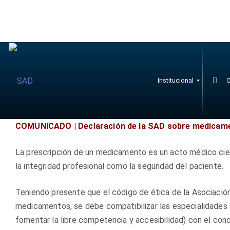
Institucional
C
COMUNICADO | Declaración de la SAD sobre medicame
C
C
S
C
La prescripción de un medicamento es un acto médico cient
O
o
e
e
M
la integridad profesional como la seguridad del paciente.
m
c
r
I
T
i
c
t
É
s
i
i
Teniendo presente que el código de ética de la Asociación
S
i
ó
f
Y
medicamentos, se debe compatibilizar las especialidades 
S
ó
n
i
U
fomentar la libre competencia y accesibilidad) con el con
n
B
c
B