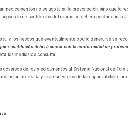
n
s
icar medicamentos no se agota en la prescripción, sino que la r
e
el supuesto de sustitución del mismo se deberá contar con la a
n
s
o
s
lista, y los riesgos que eventualmente podría generarse se rec
D
quier sustitución deberá contar con la conformidad de profesi
e
ceta los medios de consulta.
r
m
a
os adversos de los medicamentos al Sistema Nacional de Farma
t
 población afectada y la preservación de la responsabilidad pro
o
l
o
g
í
a
A
iva
r
g