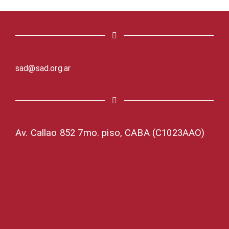
sad@sad.org.ar
Av. Callao 852 7mo. piso, CABA (C1023AAO)