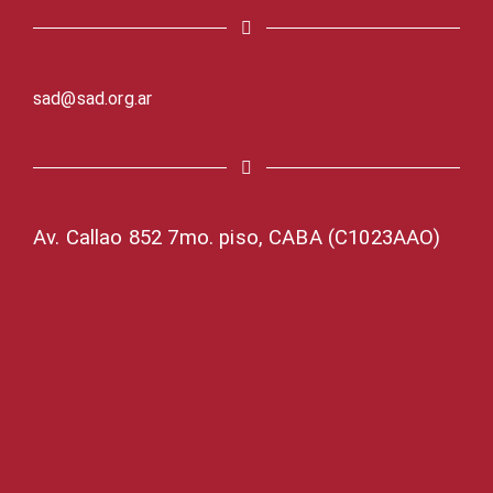
sad@sad.org.ar
Av. Callao 852 7mo. piso, CABA (C1023AAO)