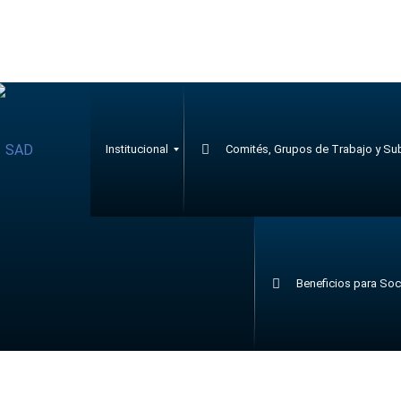
Institucional
Comités, Grupos de Trabajo y S
C
S
Beneficios para Soc
o
e
m
c
i
c
s
i
i
ó
ó
n
n
B