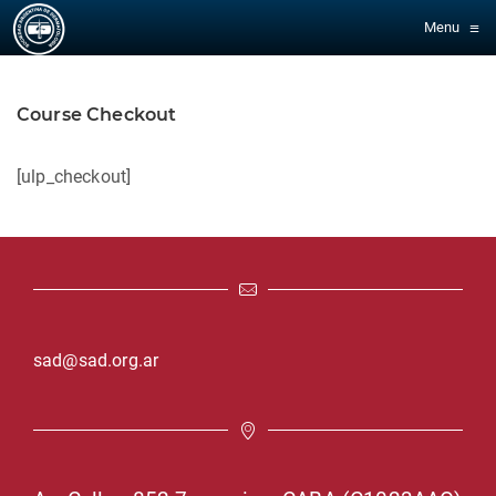
≡
Menu
Course Checkout
[ulp_checkout]
sad@sad.org.ar