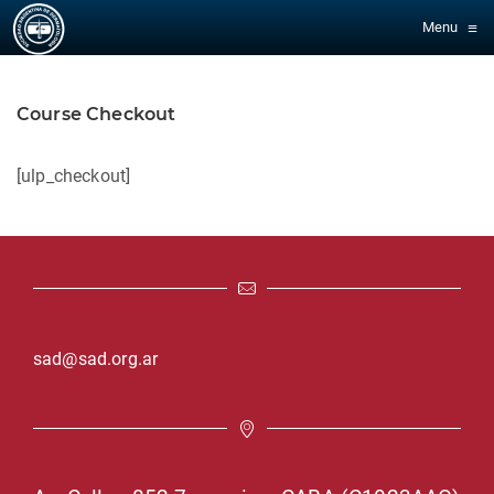
≡
Menu
Course Checkout
[ulp_checkout]
sad@sad.org.ar