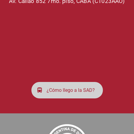
Av. Callao 852 7mo. piso, CABA (C1023AAO)
¿Cómo llego a la SAD?