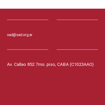
sad@sad.org.ar
Av. Callao 852 7mo. piso, CABA (C1023AAO)