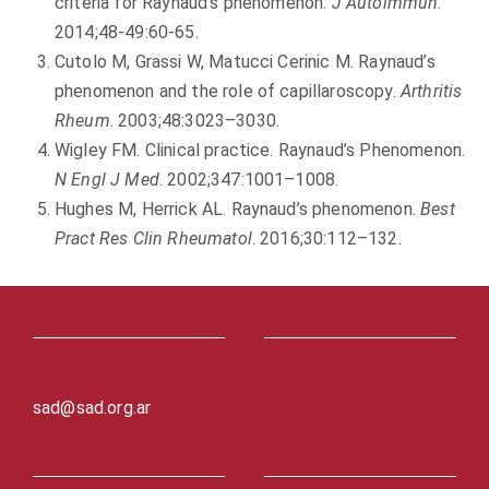
criteria for Raynaud’s phenomenon.
J Autoimmun
.
2014;48-49:60-65.
Cutolo M, Grassi W, Matucci Cerinic M. Raynaud’s
phenomenon and the role of capillaroscopy.
Arthritis
Rheum
. 2003;48:3023–3030.
Wigley FM. Clinical practice. Raynaud’s Phenomenon.
N Engl J Med
. 2002;347:1001–1008.
Hughes M, Herrick AL. Raynaud’s phenomenon.
Best
Pract Res Clin Rheumatol
. 2016;30:112–132.
sad@sad.org.ar